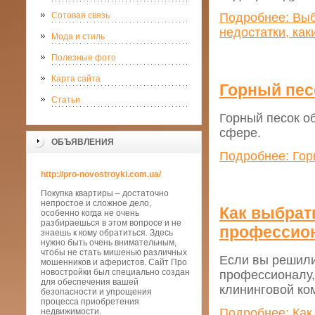
Сотовая связь
Подробнее: Вы
недостатки, как
Мода и стиль
Полезные фото
Карта сайта
Горный пес
Статьи
Горный песок о
сфере.
ОБЪЯВЛЕНИЯ
Подробнее: Гор
http://pro-novostroyki.com.ua/
Покупка квартиры – достаточно
непростое и сложное дело,
Как выбрат
особенно когда не очень
разбираешься в этом вопросе и не
профессион
знаешь к кому обратиться. Здесь
нужно быть очень внимательным,
чтобы не стать мишенью различных
Если вы решили
мошенников и аферистов. Сайт Про
новостройки был специально создан
профессионалу,
для обеспечения вашей
клининговой ко
безопасности и упрощения
процесса приобретения
Подробнее: Как
недвижимости.