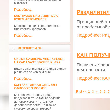
вытекает.
Подробнее...
Разделител
КАК ПРАВИЛЬНО СИДЕТЬ ЗА
РУЛЕМ АВТОМОБИЛЯ
Принцип действ
Мастерство езды определяется
от проблемной 
множеством факторов.
Подробнее: Раз
Подробнее...
ИНТЕРНЕТ И ПК
КАК ПОЛУЧ
ONLINE GAMBLING MERAKLILARI
HARADA VAXT SƏRF EDIRLƏR?
Получение лице
Bütün qumar meraklıları zaman-zaman
деятельности.
pin up casino veb saytlarını
Подробнее: К
Подробнее...
КОРПОРАТИВНАЯ СЕТЬ ДЛЯ
ОФИСОВ ПО МОСКВЕ
First
<<
2
3
4
5
6
7
Как правило, офис из себя,
представляет не только ведение
деловых бумаг и тотальное
делопроизводство, но и также
систему, во время которой