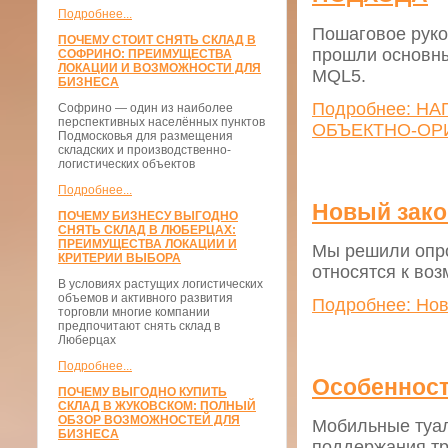
Подробнее...
Пошаговое руко
ПОЧЕМУ СТОИТ СНЯТЬ СКЛАД В
прошли основны
СОФРИНО: ПРЕИМУЩЕСТВА
ЛОКАЦИИ И ВОЗМОЖНОСТИ ДЛЯ
MQL5.
БИЗНЕСА
Подробнее: Н
Софрино — один из наиболее
перспективных населённых пунктов
ОБЪЕКТНО-ОР
Подмосковья для размещения
складских и производственно-
логистических объектов
Подробнее...
Новый зако
ПОЧЕМУ БИЗНЕСУ ВЫГОДНО
СНЯТЬ СКЛАД В ЛЮБЕРЦАХ:
ПРЕИМУЩЕСТВА ЛОКАЦИИ И
Мы решили опрос
КРИТЕРИИ ВЫБОРА
относятся к воз
В условиях растущих логистических
объемов и активного развития
Подробнее: Нов
торговли многие компании
предпочитают снять склад в
Люберцах
Подробнее...
Особенност
ПОЧЕМУ ВЫГОДНО КУПИТЬ
СКЛАД В ЖУКОВСКОМ: ПОЛНЫЙ
ОБЗОР ВОЗМОЖНОСТЕЙ ДЛЯ
Мобильные туал
БИЗНЕСА
поддержания тр