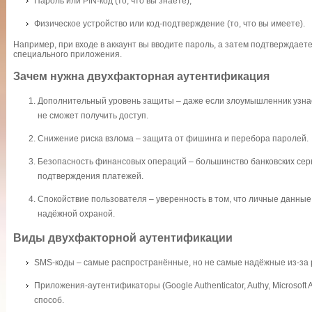
Пароль или PIN-код (то, что вы знаете);
Физическое устройство или код-подтверждение (то, что вы имеете).
Например, при входе в аккаунт вы вводите пароль, а затем подтверждает
специального приложения.
Зачем нужна двухфакторная аутентификация
Дополнительный уровень защиты – даже если злоумышленник узнае
не сможет получить доступ.
Снижение риска взлома – защита от фишинга и перебора паролей.
Безопасность финансовых операций – большинство банковских сер
подтверждения платежей.
Спокойствие пользователя – уверенность в том, что личные данн
надёжной охраной.
Виды двухфакторной аутентификации
SMS-коды – самые распространённые, но не самые надёжные из-за 
Приложения-аутентификаторы (Google Authenticator, Authy, Microsoft 
способ.