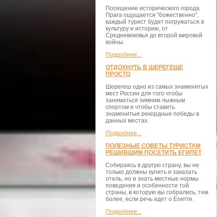
Посещение исторического города
Прага ощущается "божественно",
каждый турист будет погружаться в
культуру и историю, от
Средневековья до второй мировой
войны.
Подробнее...
ОТДОХНУТЬ В ШЕРЕГЕШЕ
ПРОСТО
Шерегеш одно из самых знаменитых
мест России для того чтобы
заниматься зимним лыжным
спортом и чтобы ставить
знаменитые рекордные победы в
данных местах.
Подробнее...
ПОЛЕЗНЫЕ СОВЕТЫ ТУРИСТАМ
РЕШИВШИМ ПОСЕТИТЬ ЕГИПЕТ
Собираясь в другую страну, вы не
только должны купить и заказать
отель, но и знать местные нормы
поведения и особенности той
страны, в которую вы собрались, тем
более, если речь идет о Египте.
Подробнее...