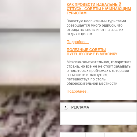
КАК ПРОВЕСТИ ИДЕАЛЬНЫЙ
ОТПУСК - СОВЕТЫ НАЧИНАЮЩИМ
ТУРИСТАМ
Зачастую неопытными туристами
совершается много ошибок, что
отрицательно влияет на весь их
отдых в целом.
Подробнее...
ПОЛЕЗНЫЕ СОВЕТЫ
ПУТЕШЕСТВИЕ В МЕКСИКУ
Мексика-замечательная, колоритная
страна, но все же не стоит забывать
о некоторых проблемах с которыми
вы можете столкнуться,
петешествуя по столь
обворожительной местности.
Подробнее...
РЕКЛАМА