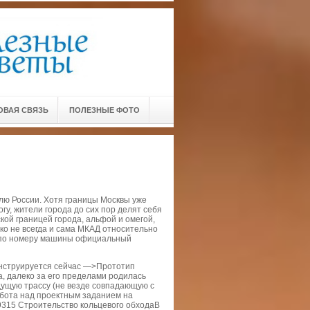
ОВАЯ СВЯЗЬ
ПОЛЕЗНЫЕ ФОТО
ю России. Хотя границы Москвы уже
у, жители города до сих пор делят себя
кой границей города, альфой и омегой,
еко не всегда и сама МКАД относительно
д по номеру машины официальный
конструируется сейчас —>Прототип
, далеко за его пределами родилась
удущую трассу (не везде совпадающую с
абота над проектным заданием на
9315 Строительство кольцевого обходаВ