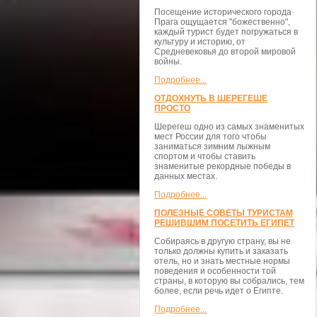
Посещение исторического города
Прага ощущается "божественно",
каждый турист будет погружаться в
культуру и историю, от
Средневековья до второй мировой
войны.
Подробнее...
ОТДОХНУТЬ В ШЕРЕГЕШЕ
ПРОСТО
Шерегеш одно из самых знаменитых
мест России для того чтобы
заниматься зимним лыжным
спортом и чтобы ставить
знаменитые рекордные победы в
данных местах.
Подробнее...
ПОЛЕЗНЫЕ СОВЕТЫ ТУРИСТАМ
РЕШИВШИМ ПОСЕТИТЬ ЕГИПЕТ
Собираясь в другую страну, вы не
только должны купить и заказать
отель, но и знать местные нормы
поведения и особенности той
страны, в которую вы собрались, тем
более, если речь идет о Египте.
Подробнее...