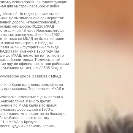
аксимуму использовавшая существующие
ная для быстрой переброски войск.
д Москвой.На кадре хроники выше
няка, но выглядела она примерно так.
енной дороги, четырехполосной, с
рославского шоссе.401220 МКАД
ток длиной 48 км от Ярославского до
о кольцо замкнулось 5 ноября 1962
етки тогда на МКАД не было в помине.
ем новая магистраль с твёрдым
трали были и футуристичного вида
ДКстати, именно в 1960 году, как
ли до МКАД, несмотря на то, что в то
ских районов города. Подмосковный
е другие официально стали районами
я объездная магистраль80585 Мкад в
Рублёвское шоссе, развязка с МКАД
о обочины были выложены рельефными
азу просыпались.Пересечение МКАД и
мались знаменитые сцены погони в
 бензоколонка, и много других
вижение по МКАД было в то время
крывать дорогу.Даже в 1970-х
 внимание, что несмотря на большую
Лихачёвского шоссе к востоку
11На МКАДе у Крокуса
месте будущей парковки Крокус-