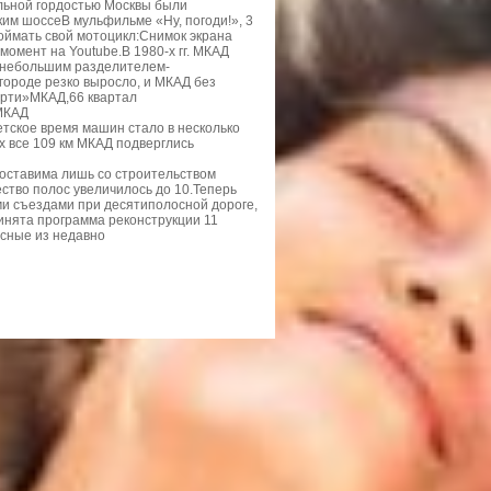
ельной гордостью Москвы были
им шоссеВ мульфильме «Ну, погоди!», 3
поймать свой мотоцикл:Снимок экрана
 момент на Youtube.В 1980-х гг. МКАД
с небольшим разделителем-
 городе резко выросло, и МКАД без
ерти»МКАД,66 квартал
 МКАД
ское время машин стало в несколько
х все 109 км МКАД подверглись
поставима лишь со строительством
ество полос увеличилось до 10.Теперь
и съездами при десятиполосной дороге,
ринята программа реконструкции 11
сные из недавно