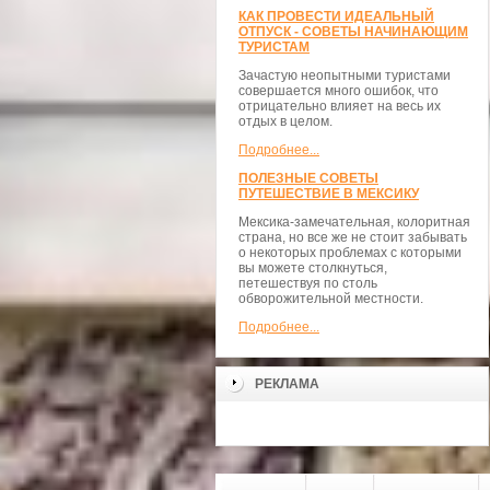
КАК ПРОВЕСТИ ИДЕАЛЬНЫЙ
ОТПУСК - СОВЕТЫ НАЧИНАЮЩИМ
ТУРИСТАМ
Зачастую неопытными туристами
совершается много ошибок, что
отрицательно влияет на весь их
отдых в целом.
Подробнее...
ПОЛЕЗНЫЕ СОВЕТЫ
ПУТЕШЕСТВИЕ В МЕКСИКУ
Мексика-замечательная, колоритная
страна, но все же не стоит забывать
о некоторых проблемах с которыми
вы можете столкнуться,
петешествуя по столь
обворожительной местности.
Подробнее...
РЕКЛАМА