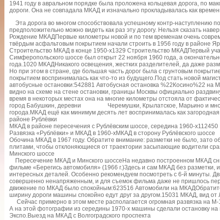
1941 году в авральном порядке была проложена кольцевая дорога, по м
дороги. Она не совпадала МКАД и изначально прокладывалась как времен
Эта дорога во многом способствовала успешному контр-наступлению по
предположительно можно видеть как раз эту дорогу. Нельзя сказать навер
Рождение МКАДПервые километры новой и по тем временам очень соврем
твёрдым асфальтовым покрытием начали строить в 1956 году в районе Я
Строительство МКАД в конце 1950-х1329 Строительство МКАДПервый учас
Симферопольского шоссе был открыт 22 ноября 1960 года, а окончательн
года.1020 МКАДНикакого освещения, жестких разделителей, да даже разм
Но при этом в стране, где большая часть дорог была с грунтовым покрыти
покрытием воспринималась как что-то из будущего.Под стать новой магис
автобусные остановки:542881 Автобусная остановка %22Косино%22 на МКА
видно на схеме на стене остановки, границы Москвы официально раздвину
время в некоторых местах она на многие километры отстояла от фактиче
город Бабушкин, деревни Черемушки, Крылатское, Марьино и многи
города.МКАД ещё как минимум десять лет воспринималась как загородна
районе Рублёвки
МКАД в районе пересечения с Рублёвским шоссе, середина 1960-х112450 
Развязка «Рублёвки» и МКАД в 1960-хМКАД в сторону Рублёвского шоссе
Обочина МКАД в 1967 году. Обратите внимание: разметки не было, зат
плитами, чтобы отклоняющиеся от траектории засыпающие водители ср
Минского шоссе
Пересечение МКАД и Минского шоссеНа недавно построенном МКАД сни
фильме «Берегись автомобиля» (1966 г.)Здесь и сам МКАД без разметки, и
интересных деталей. Особенно рекомендуем посмотреть с 6-й минуты. Д
совершенно ненапряженным, и для съемок фильма даже не пришлось пере
движение по МКАД было спокойным:623516 Автомобили на МКАДОбратите
ширину дороги машины спокойно едут друг за другом.15031 МКАД, вид от 
Сейчас примерно в этом месте располагается огромная развязка на М-
А на этой фотографии из середины 1970-х машины сделали остановку на 
Экспо.Выезд на МКАД с Волгоградского проспекта