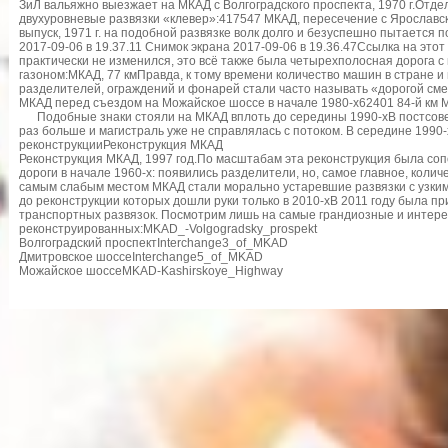
ЗиЛ вальяжно выезжает на МКАД с Волгоградского проспекта, 1970 г.Отд
двухуровневые развязки «клевер»:417547 МКАД, пересечение с Ярославск
выпуск, 1971 г. на подобной развязке волк долго и безуспешно пытается 
2017-09-06 в 19.37.11 Снимок экрана 2017-09-06 в 19.36.47Ссылка на этот
практически не изменился, это всё также была четырехполосная дорога 
газоном:МКАД, 77 кмПравда, к тому времени количество машин в стране и
разделителей, ограждений и фонарей стали часто называть «дорогой см
МКАД перед съездом на Можайское шоссе в начале 1980-х62401 84-й км
Подобные знаки стояли на МКАД вплоть до середины 1990-хВ постсовет
раз больше и магистраль уже не справлялась с потоком. В середине 1990-
реконструкцииРеконструкция МКАД
Реконструкция МКАД, 1997 год.По масштабам эта реконструкция была со
дороги в начале 1960-х: появились разделители, но, самое главное, колич
самым слабым местом МКАД стали морально устаревшие развязки с узким
до реконструкции которых дошли руки только в 2010-хВ 2011 году была п
транспортных развязок. Посмотрим лишь на самые грандиозные и интере
реконструированных:MKAD_-Volgogradsky_prospekt
Волгоградский проспектInterchange3_of_MKAD
Дмитровское шоссеInterchange5_of_MKAD
Можайское шоссеMKAD-Kashirskoye_Highway