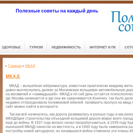
Полезные советы на каждый день
ЗДОРОВЬЕ
ТУРИЗМ
НЕДВИЖИМОСТЬ
ИНТЕРНЕТ И ПК
СОТ
Главная
МКАД
МКАД
МКАД – волшебная аббревиатура, известная практически каждому жител
давно выплеснулись далеко за Московскую кольцевую автомобильную дорог
на москвичей и «замкадышей». МКАД и по сей день остаётся психологичес
где Москва начинается и где она же заканчивается.Конечно, так было дал
недавно отпраздновала полувековой юбилей. проверить пропуск на мка
сайт можно найти в интернете.
Так как всё начиналось, как дорога развивалась в разные годы и как ре
МКАДИдея строительства объездной кольцевой дороги вокруг всего города
ещё до войны. В 1937 году вопрос начал прорабатываться, в 1939 году б
нынешней МКАД) нанесли на местность, а в 1940 году была завершена р
постройку новой автодороги, но начавшаяся война отменила эти планы.4