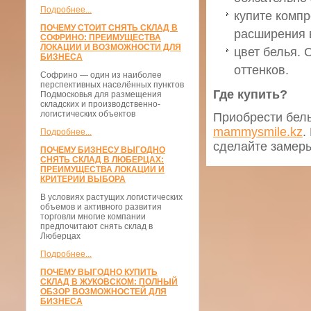
Подробнее...
купите компр
ПОЧЕМУ СТОИТ СНЯТЬ СКЛАД В
расширения 
СОФРИНО: ПРЕИМУЩЕСТВА
ЛОКАЦИИ И ВОЗМОЖНОСТИ ДЛЯ
цвет белья. 
БИЗНЕСА
оттенков.
Софрино — один из наиболее
перспективных населённых пунктов
Где купить?
Подмосковья для размещения
складских и производственно-
логистических объектов
Приобрести бель
mammysmile.kz
.
Подробнее...
сделайте замер
ПОЧЕМУ БИЗНЕСУ ВЫГОДНО
СНЯТЬ СКЛАД В ЛЮБЕРЦАХ:
ПРЕИМУЩЕСТВА ЛОКАЦИИ И
КРИТЕРИИ ВЫБОРА
В условиях растущих логистических
объемов и активного развития
торговли многие компании
предпочитают снять склад в
Люберцах
Подробнее...
ПОЧЕМУ ВЫГОДНО КУПИТЬ
СКЛАД В ЖУКОВСКОМ: ПОЛНЫЙ
ОБЗОР ВОЗМОЖНОСТЕЙ ДЛЯ
БИЗНЕСА