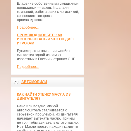
Владение собственными складскими
площадями — важный шаг для
компаний, работающих с логистикой,
хранением товаров и
производством.
Подробнее...
ПРОМОКОД ФОНБЕТ: КАК
ИСПОЛЬЗОВАТЬ И ЧТО ОН ДАЁТ
ИГРОКАМ
Букмекерская компания Фонбет
считается одной из самых
известных в России и странах СНГ.
Подробнее...
АВТОМОБИЛИ
КАК НАЙТИ УТЕЧКУ МАСЛА ИЗ
ДВИГАТЕЛЯ?
Рано или поздно, любой
автолюбитель сталкивается с
серьезной проблемой. Из двигателя
начинает вытекать масло. Причем
не то, чтобы двигатель ел это масло.
Нет! Масло просто находит какие-то
слабые стыки между деталями, и