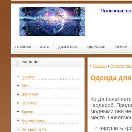
Полезные со
ГЛАВНАЯ
АВТО
ДОМ И БЫТ
ЗДОРОВЬЕ
ТУРИЗМ
РАЗДЕЛЫ
Главная
Одежда для
Одежда для
Главная
Авто
Дом и быт
Когда появляетс
Здоровье
гардероб. Прид
модными они не 
Туризм
месте. Облегающ
Недвижимость
нарушить кр
Интернет и ПК