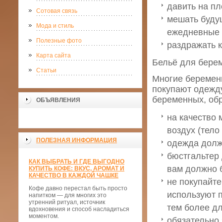
давить на пл
Сотовая связь
мешать будущ
Мода и стиль
ежедневные 
Полезные фото
раздражать к
Карта сайта
Бельё для берем
Статьи
Многие беремен
покупают одежду
беременных, об
ОБЪЯВЛЕНИЯ
на качество 
воздух (тело
ПОЛЕЗНАЯ ИНФОРМАЦИЯ
одежда долж
бюстгальтер 
КАК ВЫБРАТЬ И ГДЕ ВЫГОДНО
вам должно б
КУПИТЬ КОФЕ: ВКУС, АРОМАТ И
КАЧЕСТВО В КАЖДОЙ ЧАШКЕ
не покупайте
Кофе давно перестал быть просто
используют 
напитком — для многих это
утренний ритуал, источник
тем более д
вдохновения и способ насладиться
моментом.
обязательно