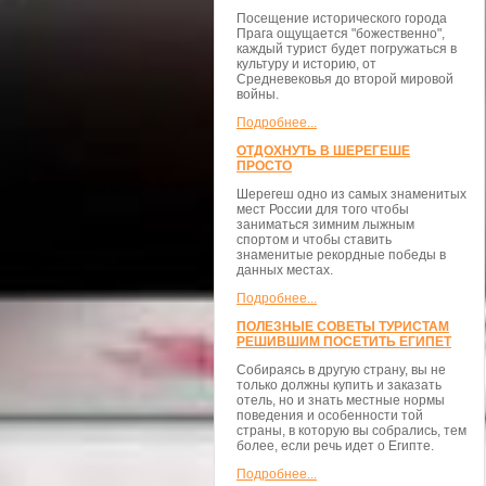
Посещение исторического города
Прага ощущается "божественно",
каждый турист будет погружаться в
культуру и историю, от
Средневековья до второй мировой
войны.
Подробнее...
ОТДОХНУТЬ В ШЕРЕГЕШЕ
ПРОСТО
Шерегеш одно из самых знаменитых
мест России для того чтобы
заниматься зимним лыжным
спортом и чтобы ставить
знаменитые рекордные победы в
данных местах.
Подробнее...
ПОЛЕЗНЫЕ СОВЕТЫ ТУРИСТАМ
РЕШИВШИМ ПОСЕТИТЬ ЕГИПЕТ
Собираясь в другую страну, вы не
только должны купить и заказать
отель, но и знать местные нормы
поведения и особенности той
страны, в которую вы собрались, тем
более, если речь идет о Египте.
Подробнее...