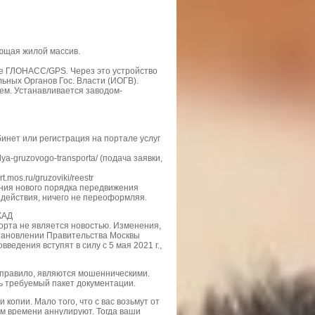
ающая жилой массив.
 ГЛОНАСС/GPS. Через это устройство
ьных Органов Гос. Власти (ИОГВ).
ем. Устанавливается заводом-
кабинет или регистрация на портале услуг
lya-gruzovogo-transporta/ (подача заявки,
.mos.ru/gruzoviki/reestr
ения нового порядка передвижения
ка действия, ничего не переоформляя.
КАД
орта не является новостью. Изменения,
тановлении Правительства Москвы
ведения вступят в силу с 5 мая 2021 г.,
к правило, являются мошенническими.
ь требуемый пакет документации.
копии. Мало того, что с вас возьмут от
ром времени аннулируют. Тогда ваши