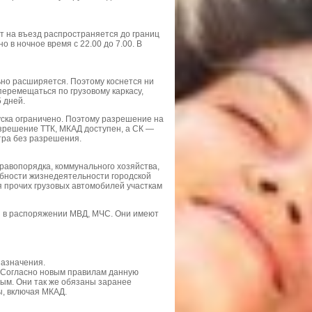
т на въезд распространяется до границ
о в ночное время с 22.00 до 7.00. В
льно расширяется. Поэтому коснется ни
перемещаться по грузовому каркасу,
 дней.
уска ограничено. Поэтому разрешение на
азрешение ТТК, МКАД доступен, а СК —
утра без разрешения.
равопорядка, коммунального хозяйства,
бности жизнедеятельности городской
 прочих грузовых автомобилей участкам
ся в распоряжении МВД, МЧС. Они имеют
назначения.
. Согласно новым правилам данную
ым. Они так же обязаны заранее
ы, включая МКАД.