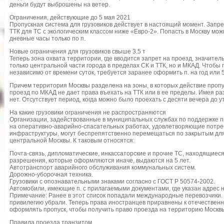
деньги будут выброшены на ветер.
Ограничения, действующие до 5 мая 2021
Пропускная система для грузовиков действует в настоящий момент. Запре
ТТК для ТС с экологическим классом ниже «Евро-2». Попасть в Москву можн
дневные часы только по п.
Новые ограничения для грузовиков свыше 3.5 т
Теперь зона охвата территории, где вводится запрет на проезд, значите
только центральной части города в пределах СК и ТТК, но и МКАД. Чтобы 
независимо от времени суток, требуется заранее оформить п. на год или 5
Причем территория Москвы разделена на зоны, в которых действие проп
проезд по МКАД не дает права въехать на ТТК или в ее пределы. Имея р
нет. Отсутствует период, когда можно было проехать с десяти вечера до 
На какие грузовики ограничения не распространяются
Организации, задействованные в муниципальных службах по поддержке п
на оперативно-аварийно-спасательных работах, удовлетворяющие потре
инфраструктуры, могут беспрепятственно перемещаться по закрытым для
центральной Москвы. К таковым относятся:
Почта-связь, дипломатические, инкассаторские и прочие ТС, находящие
разрешения, которые оформляются иначе, выдаются на 5 лет.
Автотранспорт аварийного обслуживания коммунальных систем.
Дорожно-уборочная техника.
Грузовики с опознавательными знаками согласно с ГОСТ Р 50574-2002.
Автомобили, имеющие п. с прилагаемыми документами, где указан адрес 
Примечание: Ранее в этот список попадали международные перевозчики
привилегию убрали. Теперь права иностранцев приравнены к отечественн
оформлять пропуск, чтобы получить право проезда на территорию Москв
Правила проезда транзитом