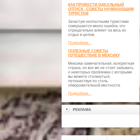
КАК ПРОВЕСТИ ИДЕАЛЬНЫЙ
ОТПУСК - СОВЕТЫ НАЧИНАЮЩИМ
ТУРИСТАМ
Зачастую неопытными туристами
совершается много ошибок, что
отрицательно влияет на весь их
отдых в целом.
Подробнее...
ПОЛЕЗНЫЕ СОВЕТЫ
ПУТЕШЕСТВИЕ В МЕКСИКУ
Мексика-замечательная, колоритная
страна, но все же не стоит забывать
о некоторых проблемах с которыми
вы можете столкнуться,
петешествуя по столь
обворожительной местности.
Подробнее...
РЕКЛАМА