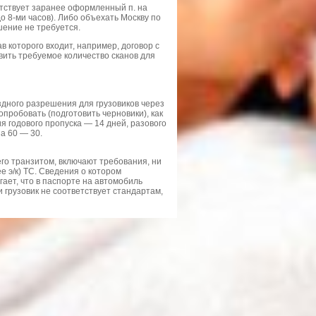
утствует заранее оформленный п. на
о 8-ми часов). Либо объехать Москву по
шение не требуется.
в которого входит, например, договор с
вить требуемое количество сканов для
дного разрешения для грузовиков через
опробовать (подготовить черновики), как
я годового пропуска — 14 дней, разового
а 60 — 30.
го транзитом, включают требования, ни
е э/к) ТС. Сведения о котором
ает, что в паспорте на автомобиль
 грузовик не соответствует стандартам,