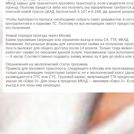
МКАД закрыт для транзитного грузового транспорта, если у водителя отс
проезд. Поэтому придется либо его получить (на оформление требуется д
платной новой трассе ЦКАД, бесплатной А-107 и А-108, где данное разре
Чтобы приобрести пропуск, необходимо собрать пакет документов, в соста
контрагентом и о парковке ТС. Поэтому не все желающие смогут предоста
его получения.
Новый порядок проезда через Москву
Каким грузовикам запрещен или ограничен въезд в зоны СК, ТТК, МКАД
Внимание: Актуальные формы для заполнения заявки на получение проез
mos.ru выложат для общего доступа после 14 апреля. Только тогда можно 
работает сервис по оказанию данной услуги. Напоминаем: срок исполнени
— 8 часов. Соответственно подавать заявку можно за 4 дня до рейса или з
Ограничения на экологический статус грузовика
Правила для грузового транспорта, следующего в Москву или проезжающе
только расширяющие территорию запрета, но и экологический класс (дале
размещаются в ПТС или СТС. Грузовой каркас, включающий ТТК предполаг
указан э/к «Евро-3». Для зоны в пределах МКАД — минимум «Евро-2». Если
въезд в эти зоны ему запрещен.