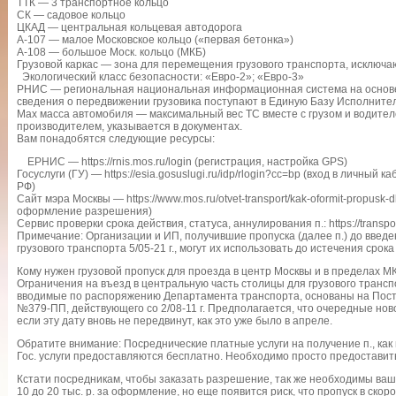
ТТК — 3 транспортное кольцо
СК — садовое кольцо
ЦКАД — центральная кольцевая автодорога
А-107 — малое Московское кольцо («первая бетонка»)
А-108 — большое Моск. кольцо (МКБ)
Грузовой каркас — зона для перемещения грузового транспорта, исключ
Экологический класс безопасности: «Евро-2»; «Евро-3»
РНИС — региональная национальная информационная система на основе
сведения о передвижении грузовика поступают в Единую Базу Исполнител
Max масса автомобиля — максимальный вес ТС вместе с грузом и водител
производителем, указывается в документах.
Вам понадобятся следующие ресурсы:
ЕРНИС — https://rnis.mos.ru/login (регистрация, настройка GPS)
Госуслуги (ГУ) — https://esia.gosuslugi.ru/idp/rlogin?cc=bp (вход в личный 
РФ)
Сайт мэра Москвы — https://www.mos.ru/otvet-transport/kak-oformit-propusk-d
оформление разрешения)
Сервис проверки срока действия, статуса, аннулирования п.: https://transport
Примечание: Организации и ИП, получившие пропуска (далее п.) до введ
грузового транспорта 5/05-21 г., могут их использовать до истечения сро
Кому нужен грузовой пропуск для проезда в центр Москвы и в пределах М
Ограничения на въезд в центральную часть столицы для грузового трансп
вводимые по распоряжению Департамента транспорта, основаны на Пос
№379-ПП, действующего со 2/08-11 г. Предполагается, что очередные новов
если эту дату вновь не передвинут, как это уже было в апреле.
Обратите внимание: Посреднические платные услуги на получение п., ка
Гос. услуги предоставляются бесплатно. Необходимо просто предоставит
Кстати посредникам, чтобы заказать разрешение, так же необходимы ваши 
10 до 20 тыс. р. за оформление, но еще появится риск, что пропуск в ско