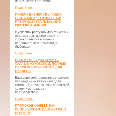
логистических объектов
Подробнее...
ПОЧЕМУ БИЗНЕСУ ВЫГОДНО
СНЯТЬ СКЛАД В ЛЮБЕРЦАХ:
ПРЕИМУЩЕСТВА ЛОКАЦИИ И
КРИТЕРИИ ВЫБОРА
В условиях растущих логистических
объемов и активного развития
торговли многие компании
предпочитают снять склад в
Люберцах
Подробнее...
ПОЧЕМУ ВЫГОДНО КУПИТЬ
СКЛАД В ЖУКОВСКОМ: ПОЛНЫЙ
ОБЗОР ВОЗМОЖНОСТЕЙ ДЛЯ
БИЗНЕСА
Владение собственными складскими
площадями — важный шаг для
компаний, работающих с логистикой,
хранением товаров и
производством.
Подробнее...
ПРОМОКОД ФОНБЕТ: КАК
ИСПОЛЬЗОВАТЬ И ЧТО ОН ДАЁТ
ИГРОКАМ