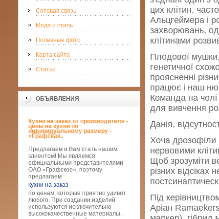
цих клітин, част
Сотовая связь
Альцгеймера і р
Мода и стиль
захворювань, одн
клітинами розви
Полезные фото
Карта сайта
Плодової мушки,
генетичної схож
Статьи
проясненні різни
працює і наш ню
Команда на чолі
ОБЪЯВЛЕНИЯ
для вивчення ро
Кухни на заказ от производителя -
Данія, відсутнос
цены на кухни по
индивидуальному размеру -
«Графская..
Хоча дрозофіли 
Предлагаем и Вам стать нашим
нервовими кліти
клиентом! Мы являемся
Щоб зрозуміти в
официальными представителями
ОАО «Графское», поэтому
різних відсіках 
предлагаем
постсинаптическ
кухни на заказ
по ценам, которые приятно удивят
Під керівництвом
любого. При создании изделий
Аріан Ramaekers 
используются исключительно
высококачественные материалы,
маркер), гібрид 