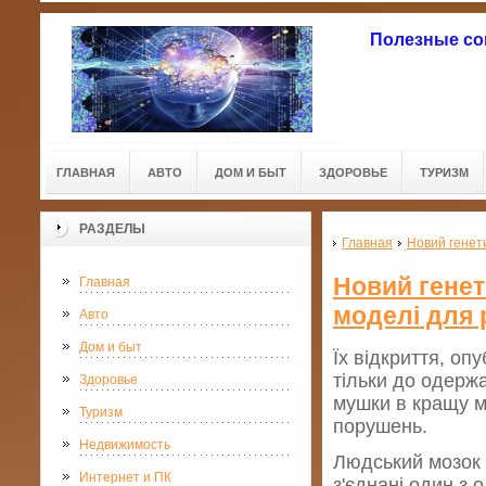
Полезные со
ГЛАВНАЯ
АВТО
ДОМ И БЫТ
ЗДОРОВЬЕ
ТУРИЗМ
РАЗДЕЛЫ
Главная
Новий генет
Новий генет
Главная
моделі для 
Авто
Дом и быт
Їх відкриття, оп
тільки до одержа
Здоровье
мушки в кращу м
Туризм
порушень.
Недвижимость
Людський мозок 
Интернет и ПК
з'єднані один з 