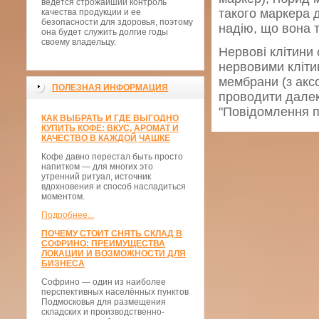
ведется строжайший контроль
такого маркера 
качества продукции и ее
безопасности для здоровья, поэтому
надію, що вона 
она будет служить долгие годы
своему владельцу.
Нервові клітини 
нервовими кліти
мембрани (з акс
ПОЛЕЗНАЯ ИНФОРМАЦИЯ
проводити далеко
"Повідомлення п
КАК ВЫБРАТЬ И ГДЕ ВЫГОДНО
КУПИТЬ КОФЕ: ВКУС, АРОМАТ И
КАЧЕСТВО В КАЖДОЙ ЧАШКЕ
Кофе давно перестал быть просто
напитком — для многих это
утренний ритуал, источник
вдохновения и способ насладиться
моментом.
Подробнее...
ПОЧЕМУ СТОИТ СНЯТЬ СКЛАД В
СОФРИНО: ПРЕИМУЩЕСТВА
ЛОКАЦИИ И ВОЗМОЖНОСТИ ДЛЯ
БИЗНЕСА
Софрино — один из наиболее
перспективных населённых пунктов
Подмосковья для размещения
складских и производственно-