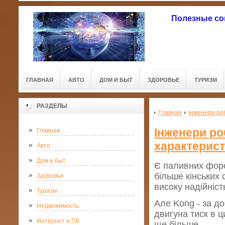
Полезные со
ГЛАВНАЯ
АВТО
ДОМ И БЫТ
ЗДОРОВЬЕ
ТУРИЗМ
РАЗДЕЛЫ
Главная
Інженери ро
Інженери ро
Главная
характерист
Авто
Дом и быт
Є паливних форс
більше кінських 
Здоровье
високу надійніст
Туризм
Але Kong - за до
Недвижимость
двигуна тиск в ц
Интернет и ПК
ще більше.