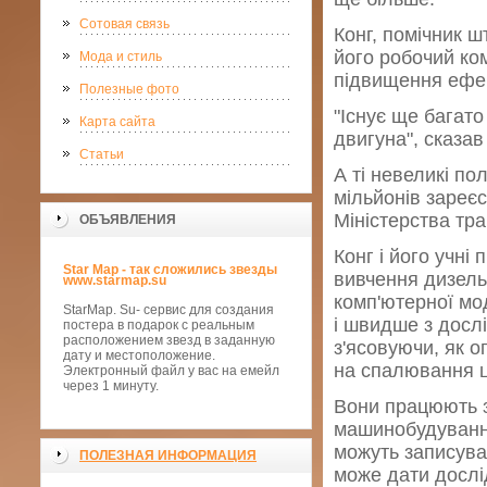
Сотовая связь
Конг, помічник 
його робочий ко
Мода и стиль
підвищення ефек
Полезные фото
"Існує ще багат
Карта сайта
двигуна", сказав
Статьи
А ті невеликі по
мільйонів зареє
Міністерства тр
ОБЪЯВЛЕНИЯ
Конг і його учні
Star Map - так сложились звезды
вивчення дизель
www.starmap.su
комп'ютерної мо
StarMap. Su- сервис для создания
і швидше з дослі
постера в подарок с реальным
расположением звезд в заданную
з'ясовуючи, як оп
дату и местоположение.
на спалювання ц
Электронный файл у вас на емейл
через 1 минуту.
Вони працюють з
машинобудування
можуть записуват
ПОЛЕЗНАЯ ИНФОРМАЦИЯ
може дати дослід