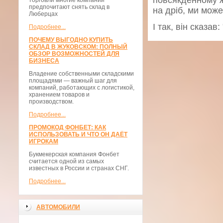
повсякденному ж
торговли многие компании
предпочитают снять склад в
на дріб, ми може
Люберцах
І так, він сказав
Подробнее...
ПОЧЕМУ ВЫГОДНО КУПИТЬ
СКЛАД В ЖУКОВСКОМ: ПОЛНЫЙ
ОБЗОР ВОЗМОЖНОСТЕЙ ДЛЯ
БИЗНЕСА
Владение собственными складскими
площадями — важный шаг для
компаний, работающих с логистикой,
хранением товаров и
производством.
Подробнее...
ПРОМОКОД ФОНБЕТ: КАК
ИСПОЛЬЗОВАТЬ И ЧТО ОН ДАЁТ
ИГРОКАМ
Букмекерская компания Фонбет
считается одной из самых
известных в России и странах СНГ.
Подробнее...
АВТОМОБИЛИ