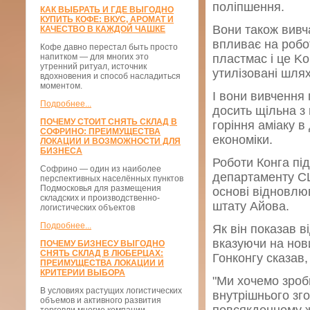
поліпшення.
КАК ВЫБРАТЬ И ГДЕ ВЫГОДНО
КУПИТЬ КОФЕ: ВКУС, АРОМАТ И
Вони також вивч
КАЧЕСТВО В КАЖДОЙ ЧАШКЕ
впливає на робот
Кофе давно перестал быть просто
напитком — для многих это
пластмас і це Ko
утренний ритуал, источник
утилізовані шля
вдохновения и способ насладиться
моментом.
І вони вивчення 
Подробнее...
досить щільна з 
ПОЧЕМУ СТОИТ СНЯТЬ СКЛАД В
горіння аміаку 
СОФРИНО: ПРЕИМУЩЕСТВА
економіки.
ЛОКАЦИИ И ВОЗМОЖНОСТИ ДЛЯ
БИЗНЕСА
Роботи Конга під
Софрино — один из наиболее
департаменту СШ
перспективных населённых пунктов
Подмосковья для размещения
основі відновлюв
складских и производственно-
штату Айова.
логистических объектов
Подробнее...
Як він показав в
вказуючи на нов
ПОЧЕМУ БИЗНЕСУ ВЫГОДНО
СНЯТЬ СКЛАД В ЛЮБЕРЦАХ:
Гонконгу сказав
ПРЕИМУЩЕСТВА ЛОКАЦИИ И
КРИТЕРИИ ВЫБОРА
"Ми хочемо зроби
В условиях растущих логистических
внутрішнього зг
объемов и активного развития