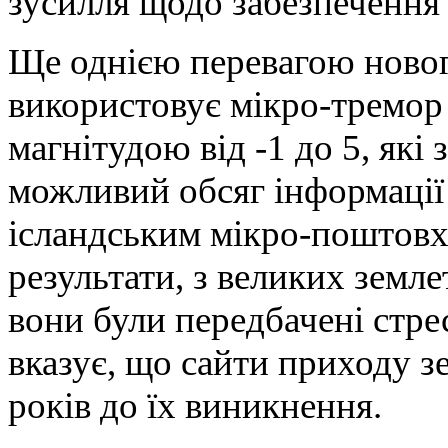
зусилля щодо забезпечення
Ще однією перевагою новог
використовує мікро-тремор д
магнітудою від -1 до 5, як
можливий обсяг інформації 
ісландським мікро-поштовхи
результати, з великих земле
вони були передбачені стрес
вказує, що сайти приходу з
років до їх виникнення.