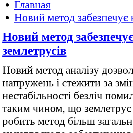
Главная
Новий метод забезпечує
Новий метод забезпечу
землетрусів
Новий метод аналізу дозво
напружень і стежити за змі
нестабільності безліч помил
таким чином, що землетрус 
робить метод більш загаль