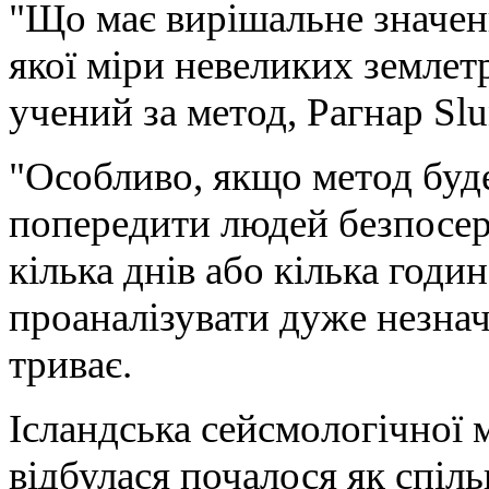
"Що має вирішальне значення
якої міри невеликих землетр
учений за метод, Рагнар Slu
"Особливо, якщо метод буд
попередити людей безпосер
кілька днів або кілька годи
проаналізувати дуже незнач
триває.
Ісландська сейсмологічної 
відбулася почалося як спіль