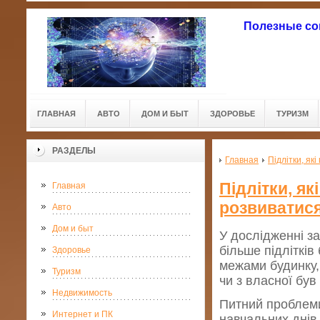
Полезные со
ГЛАВНАЯ
АВТО
ДОМ И БЫТ
ЗДОРОВЬЕ
ТУРИЗМ
РАЗДЕЛЫ
Главная
Підлітки, як
Підлітки, як
Главная
розвиватис
Авто
Дом и быт
У дослідженні з
більше підлітків
Здоровье
межами будинку, 
Туризм
чи з власної бу
Недвижимость
Питний проблем
Интернет и ПК
навчальних днів 