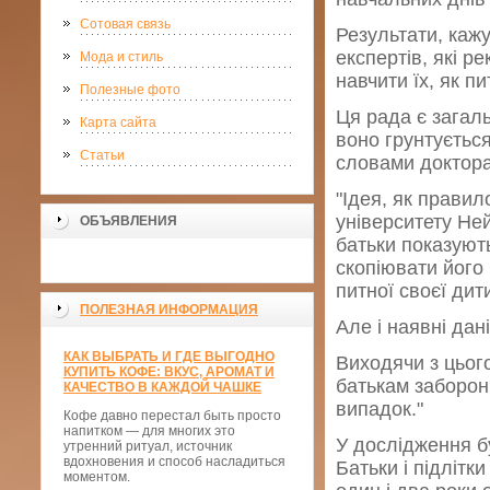
Сотовая связь
Результати, каж
експертів, які р
Мода и стиль
навчити їх, як п
Полезные фото
Ця рада є загал
Карта сайта
воно грунтується
Статьи
словами доктора
"Ідея, як правил
університету Не
ОБЪЯВЛЕНИЯ
батьки показують
скопіювати його
питної своєї дит
ПОЛЕЗНАЯ ИНФОРМАЦИЯ
Але і наявні дан
КАК ВЫБРАТЬ И ГДЕ ВЫГОДНО
Виходячи з цього
КУПИТЬ КОФЕ: ВКУС, АРОМАТ И
батькам заборони
КАЧЕСТВО В КАЖДОЙ ЧАШКЕ
випадок."
Кофе давно перестал быть просто
напитком — для многих это
У дослідження бу
утренний ритуал, источник
вдохновения и способ насладиться
Батьки і підлітк
моментом.