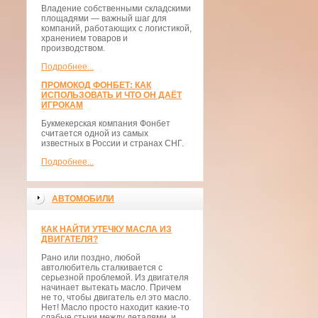
Владение собственными складскими
площадями — важный шаг для
компаний, работающих с логистикой,
хранением товаров и
производством.
Подробнее...
ПРОМОКОД ФОНБЕТ: КАК
ИСПОЛЬЗОВАТЬ И ЧТО ОН ДАЁТ
ИГРОКАМ
Букмекерская компания Фонбет
считается одной из самых
известных в России и странах СНГ.
Подробнее...
АВТОМОБИЛИ
КАК НАЙТИ УТЕЧКУ МАСЛА ИЗ
ДВИГАТЕЛЯ?
Рано или поздно, любой
автолюбитель сталкивается с
серьезной проблемой. Из двигателя
начинает вытекать масло. Причем
не то, чтобы двигатель ел это масло.
Нет! Масло просто находит какие-то
слабые стыки между деталями, и