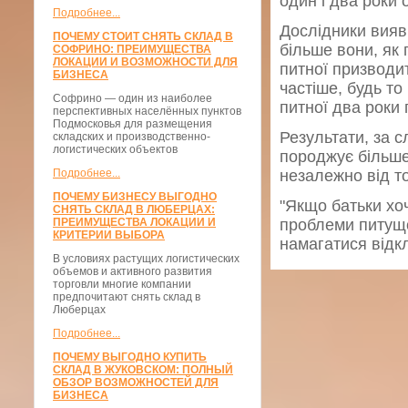
один і два роки 
Подробнее...
Дослідники вияви
ПОЧЕМУ СТОИТ СНЯТЬ СКЛАД В
більше вони, як 
СОФРИНО: ПРЕИМУЩЕСТВА
ЛОКАЦИИ И ВОЗМОЖНОСТИ ДЛЯ
питної призводит
БИЗНЕСА
частіше, будь то
Софрино — один из наиболее
питної два роки 
перспективных населённых пунктов
Подмосковья для размещения
Результати, за с
складских и производственно-
логистических объектов
породжує більше 
Подробнее...
незалежно від тог
ПОЧЕМУ БИЗНЕСУ ВЫГОДНО
"Якщо батьки хо
СНЯТЬ СКЛАД В ЛЮБЕРЦАХ:
ПРЕИМУЩЕСТВА ЛОКАЦИИ И
проблеми питущог
КРИТЕРИИ ВЫБОРА
намагатися відкл
В условиях растущих логистических
объемов и активного развития
торговли многие компании
предпочитают снять склад в
Люберцах
Подробнее...
ПОЧЕМУ ВЫГОДНО КУПИТЬ
СКЛАД В ЖУКОВСКОМ: ПОЛНЫЙ
ОБЗОР ВОЗМОЖНОСТЕЙ ДЛЯ
БИЗНЕСА