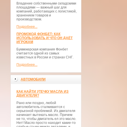
Владение собственными складскими
площадями — важный шаг для
компаний, работающих с логистикой,
хранением товаров и
производством.
Подробнее...
ПРОМОКОД ФОНБЕТ: КАК
ИСПОЛЬЗОВАТЬ И ЧТО ОН ДАЁТ
ИГРОКАМ
Букмекерская компания Фонбет
считается одной из самых
известных в России и странах СНГ.
Подробнее...
АВТОМОБИЛИ
КАК НАЙТИ УТЕЧКУ МАСЛА ИЗ
ДВИГАТЕЛЯ?
Рано или поздно, любой
автолюбитель сталкивается с
серьезной проблемой. Из двигателя
начинает вытекать масло. Причем
не то, чтобы двигатель ел это масло.
Нет! Масло просто находит какие-то
слабые стыки между деталями, и