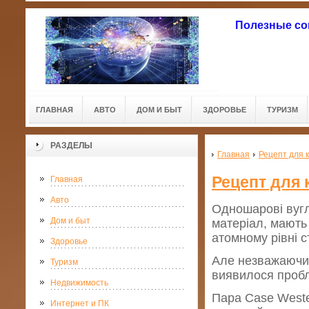
Полезные со
ГЛАВНАЯ
АВТО
ДОМ И БЫТ
ЗДОРОВЬЕ
ТУРИЗМ
РАЗДЕЛЫ
Главная
Рецепт для 
Рецепт для 
Главная
Авто
Одношарові вугл
Дом и быт
матеріал, мають 
атомному рівні с
Здоровье
Але незважаючи 
Туризм
виявилося проб
Недвижимость
Пара Case Weste
Интернет и ПК