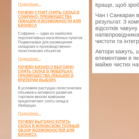
Краще, щоб зроб
Подробнее...
ПОЧЕМУ СТОИТ СНЯТЬ СКЛАД В
Чан і Санкаран в
СОФРИНО: ПРЕИМУЩЕСТВА
результат. З ком
ЛОКАЦИИ И ВОЗМОЖНОСТИ ДЛЯ
БИЗНЕСА
відсотків чавун
Софрино — один из наиболее
напівпровіднико
перспективных населённых пунктов
чистоти та інтег
Подмосковья для размещения
складских и производственно-
Автори кажуть, щ
логистических объектов
елементами в яко
Подробнее...
майже чистих на
ПОЧЕМУ БИЗНЕСУ ВЫГОДНО
СНЯТЬ СКЛАД В ЛЮБЕРЦАХ:
ПРЕИМУЩЕСТВА ЛОКАЦИИ И
КРИТЕРИИ ВЫБОРА
В условиях растущих логистических
объемов и активного развития
торговли многие компании
предпочитают снять склад в
Люберцах
Подробнее...
ПОЧЕМУ ВЫГОДНО КУПИТЬ
СКЛАД В ЖУКОВСКОМ: ПОЛНЫЙ
ОБЗОР ВОЗМОЖНОСТЕЙ ДЛЯ
БИЗНЕСА