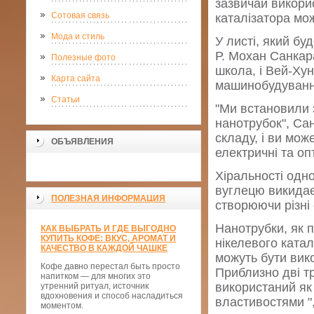
зазвичай викори
Сотовая связь
каталізатора мо
Мода и стиль
У листі, який бу
Р. Мохан Санкара
Полезные фото
школа, і Вей-Хун
Карта сайта
машинобудування
Статьи
"Ми встановили з
нанотрубок", Сан
складу, і ви мож
ОБЪЯВЛЕНИЯ
електричні та оп
Хіральності одно
вуглецю викидаєт
ПОЛЕЗНАЯ ИНФОРМАЦИЯ
створюючи різні 
Нанотрубки, як 
КАК ВЫБРАТЬ И ГДЕ ВЫГОДНО
КУПИТЬ КОФЕ: ВКУС, АРОМАТ И
нікелевого катал
КАЧЕСТВО В КАЖДОЙ ЧАШКЕ
можуть бути вик
Кофе давно перестал быть просто
Приблизно дві т
напитком — для многих это
використаний як 
утренний ритуал, источник
вдохновения и способ насладиться
властивостями "
моментом.