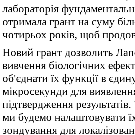
лабораторія фундаментальн
отримала грант на суму біл
чотирьох років, щоб продо
Новий грант дозволить Лапо
вивчення біологічних ефект
об'єднати їх функції в єдин
мікросекунди для виявлення
підтвердження результатів. 
ми будемо налаштовувати їх 
зондування для локалізова