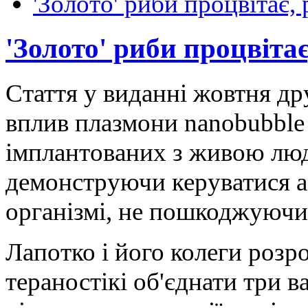
'Золото' риби процвітає,
'Золото' риби процвіта
Стаття у виданні жовтня др
вплив плазмони nanobubble 
імплантованих з живою люд
демонструючи керуватися а
організмі, не пошкоджуючи
Лапотко і його колеги розр
тераностікі об'єднати три в