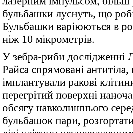
лазерним імпульсом, більш
бульбашки луснуть, що роби
Бульбашки варіюються в роз
ніж 10 мікрометрів.
У зебра-риби дослідженні Л
Райса спрямовані антитіла,
імплантували ракові клітин
перегрітий поверхні наноч
обсягу навколишнього сере
бульбашок пари, розгортати