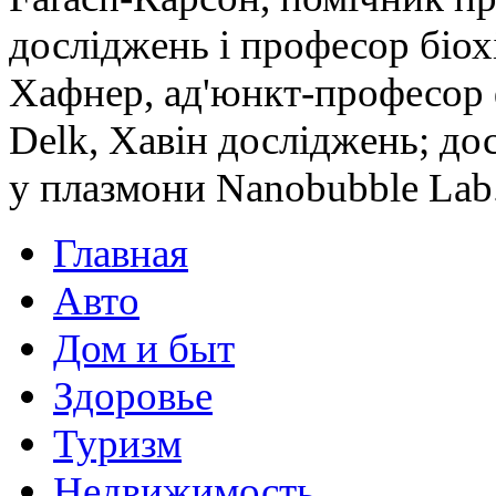
досліджень і професор біохі
Хафнер, ад'юнкт-професор фі
Delk, Хавін досліджень; дос
у плазмони Nanobubble Lab
Главная
Авто
Дом и быт
Здоровье
Туризм
Недвижимость