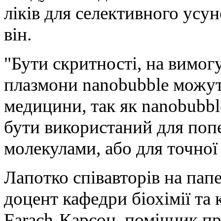
ліків для селективного усу
він.
"Бути скритності, на вимог
плазмони nanobubble можуть
медицини, так як nanobubbl
бути використаний для поп
молекулами, або для точної 
Лапотко співавторів на папе
доцент кафедри біохімії та 
Farach-Карсон, помічник пр