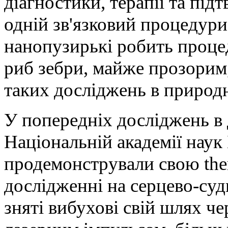
діагностики, терапії та підт
одній зв'язковий процедури
нанопузирькі робить проце
риб зебри, майже прозорим
таких досліджень в природ
У попередніх досліджень в 
Національній академії наук
продемонстрували свою ther
дослідженні на серцево-суд
зняті вибухові свій шлях ч