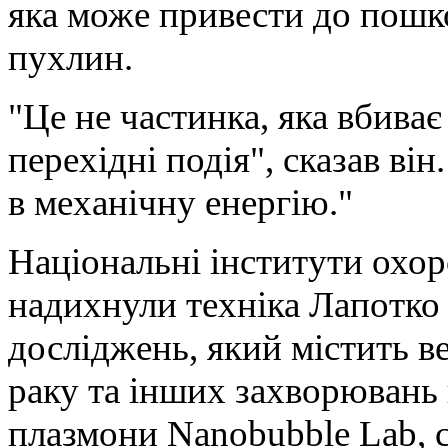
яка може привести до пошк
пухлин.
"Це не частинка, яка вбиває 
перехідні подія", сказав він
в механічну енергію."
Національні інститути охор
надихнули техніка Лапотк
досліджень, який містить в
раку та інших захворювань 
плазмони Nanobubble Lab, 