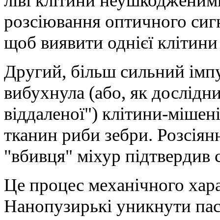
ліві клітини неушкодженими
розсіювання оптичного сигн
щоб виявити однієї клітини 
Другий, більш сильний імпу
вибухнула (або, як дослідн
віддаленої") клітини-міше
тканин риби зебри. Розсіян
"вбивця" міхур підтвердив 
Це процес механічного хара
Нанопузирькі уникнути паст